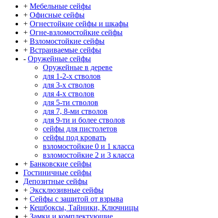
+
Мебельные сейфы
+
Офисные сейфы
+
Огнестойкие сейфы и шкафы
+
Огне-взломостойкие сейфы
+
Взломостойкие сейфы
+
Встраиваемые сейфы
-
Оружейные сейфы
Оружейные в дереве
для 1-2-х стволов
для 3-х стволов
для 4-х стволов
для 5-ти стволов
для 7, 8-ми стволов
для 9-ти и более стволов
сейфы для пистолетов
сейфы под кровать
взломостойкие 0 и 1 класса
взломостойкие 2 и 3 класса
+
Банковские сейфы
Гостиничные сейфы
Депозитные сейфы
+
Эксклюзивные сейфы
+
Сейфы с защитой от взрыва
+
Кешбоксы, Тайники, Ключницы
+
Замки и комплектующие