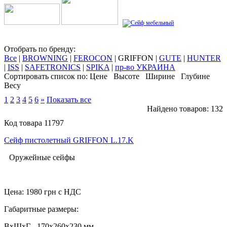
Отобрать по бренду:
Все
|
BROWNING
|
FEROCON
|
GRIFFON
|
GUTE
|
HUNTER
|
ISS
|
SAFETRONICS
|
SPIKA
|
пр-во УКРАИНА
Сортировать список по:
Цене
Высоте
Ширине
Глубине
Весу
1
2
3
4
5
6
»
Показать все
Найдено товаров: 132
Код товара 11797
Сейф пистолетный GRIFFON L.17.K
Оружейные сейфы
Цена:
1980
грн с НДС
Габаритные размеры:
ВхШхГ - 170x260x230 мм