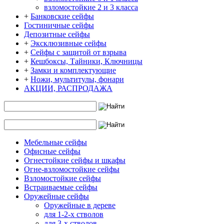
взломостойкие 2 и 3 класса
+
Банковские сейфы
Гостиничные сейфы
Депозитные сейфы
+
Эксклюзивные сейфы
+
Сейфы с защитой от взрыва
+
Кешбоксы, Тайники, Ключницы
+
Замки и комплектующие
+
Ножи, мультитулы, фонари
АКЦИИ, РАСПРОДАЖА
Мебельные сейфы
Офисные сейфы
Огнестойкие сейфы и шкафы
Огне-взломостойкие сейфы
Взломостойкие сейфы
Встраиваемые сейфы
Оружейные сейфы
Оружейные в дереве
для 1-2-х стволов
для 3-х стволов