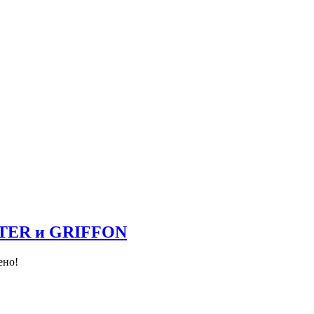
NTER и GRIFFON
ено!