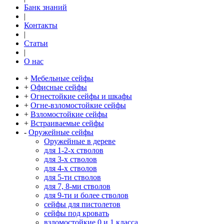
Банк знаний
|
Контакты
|
Статьи
|
О нас
+
Мебельные сейфы
+
Офисные сейфы
+
Огнестойкие сейфы и шкафы
+
Огне-взломостойкие сейфы
+
Взломостойкие сейфы
+
Встраиваемые сейфы
-
Оружейные сейфы
Оружейные в дереве
для 1-2-х стволов
для 3-х стволов
для 4-х стволов
для 5-ти стволов
для 7, 8-ми стволов
для 9-ти и более стволов
сейфы для пистолетов
сейфы под кровать
взломостойкие 0 и 1 класса