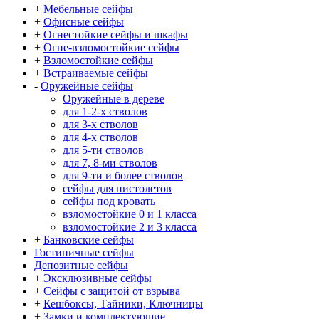
+
Мебельные сейфы
+
Офисные сейфы
+
Огнестойкие сейфы и шкафы
+
Огне-взломостойкие сейфы
+
Взломостойкие сейфы
+
Встраиваемые сейфы
-
Оружейные сейфы
Оружейные в дереве
для 1-2-х стволов
для 3-х стволов
для 4-х стволов
для 5-ти стволов
для 7, 8-ми стволов
для 9-ти и более стволов
сейфы для пистолетов
сейфы под кровать
взломостойкие 0 и 1 класса
взломостойкие 2 и 3 класса
+
Банковские сейфы
Гостиничные сейфы
Депозитные сейфы
+
Эксклюзивные сейфы
+
Сейфы с защитой от взрыва
+
Кешбоксы, Тайники, Ключницы
+
Замки и комплектующие