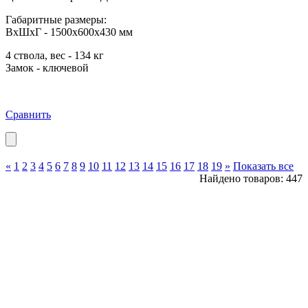
Габаритные размеры:
ВхШхГ - 1500x600x430 мм
4 ствола, вес - 134 кг
Замок - ключевой
Сравнить
«
1
2
3
4
5
6
7
8
9
10
11
12
13
14
15
16
17
18
19
»
Показать все
Найдено товаров: 447