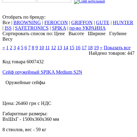
Отобрать по бренду:
Все
|
BROWNING
|
FEROCON
|
GRIFFON
|
GUTE
|
HUNTER
|
ISS
|
SAFETRONICS
|
SPIKA
|
пр-во УКРАИНА
Сортировать список по:
Цене
Высоте
Ширине
Глубине
Весу
«
1
2
3
4
5
6
7
8
9
10
11
12
13
14
15
16
17
18
19
»
Показать все
Найдено товаров: 447
Код товара 6007432
Сейф оружейный SPIKA Medium S2N
Оружейные сейфы
Цена:
26460
грн с НДС
Габаритные размеры:
ВхШхГ - 1500x360x360 мм
8 стволов, вес - 59 кг