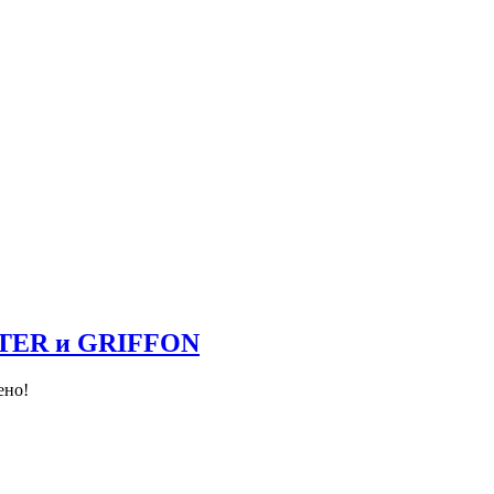
NTER и GRIFFON
ено!