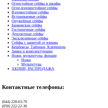
Огнестойкие сейфы и шкафы
Огне-взломостойкие сейфы
Взломостойкие сейфы
Встраиваемые сейфы
Оружейные сейфы
Банковские сейфы
Гостиничные сейфы
Депозитные сейфы
Эксклюзивные сейфы
Сейфы с защитой от взрыва
Кешбоксы, Тайники, Ключницы
Замки и комплектующие
Ножи, мультитулы, фонари
Ножи
Мультитулы
АКЦИИ, РАСПРОДАЖА
Контактные телефоны:
(044) 228-63-70
(050) 222-22-36