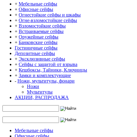
+
Мебельные сейфы
+
Офисные сейфы
+
Огнестойкие сейфы и шкафы
+
Огне-взломостойкие сейфы
+
Взломостойкие сейфы
+
Встраиваемые сейфы
+
Оружейные сейфы
+
Банковские сейфы
Гостиничные сейфы
Депозитные сейфы
+
Эксклюзивные сейфы
+
Сейфы с защитой от взрыва
+
Кешбоксы, Тайники, Ключницы
+
Замки и комплектующие
-
Ножи, мультитулы, фонари
Ножи
Мультитулы
АКЦИИ, РАСПРОДАЖА
Мебельные сейфы
Офисные сейфы