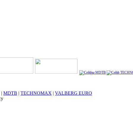
|
MDTB
|
TECHNOMAX
|
VALBERG ЕURО
су