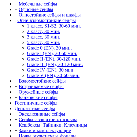
+
Мебельные сейфы
+
Офисные сейфы
+
Огнестойкие сейфы и шкафы
-
Огне-взломостойкие сейфы
1 класс, S1-S2, 30-60 мин.
2 класс, 30 мин.
3 класс, 30 мин.
5 класс, 30 мин.
Grade 0 (EN), 30 мин.
Grade I (EN), 30-60 мин.
Grade II (EN), 30-120 мин.
Grade III (EN), 30-120 мин.
Grade IV (EN), 30 мин.
Grade V (EN), 30-60 мин.
+
Взломостойкие сейфы
+
Встраиваемые сейфы
+
Оружейные сейфы
+
Банковские сейфы
Гостиничные сейфы
Депозитные сейфы
+
Эксклюзивные сейфы
+
Сейфы с защитой от взрыва
+
Кешбоксы, Тайники, Ключницы
+
Замки и комплектующие
+
Ножи, мультитулы, фонари