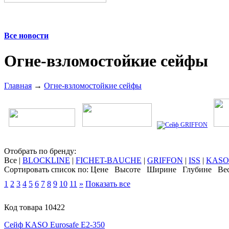
Все новости
Огне-взломостойкие сейфы
Главная
→
Огне-взломостойкие сейфы
Отобрать по бренду:
Все
|
BLOCKLINE
|
FICHET-BAUCHE
|
GRIFFON
|
ISS
|
KASO
Сортировать список по:
Цене
Высоте
Ширине
Глубине
Ве
1
2
3
4
5
6
7
8
9
10
11
»
Показать все
Код товара 10422
Cейф KASO Eurosafe E2-350