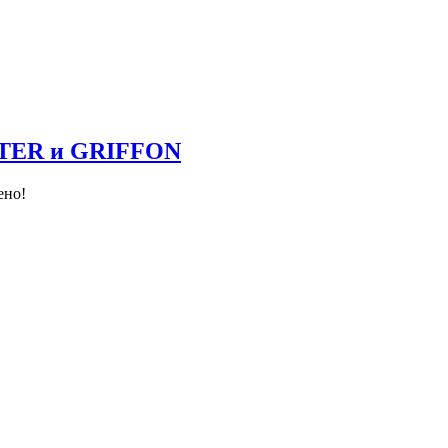
NTER и GRIFFON
ено!