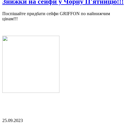
Знижки на сейфи у Чорну П'ятницю!!!
Поспішайте придбати сейфи GRIFFON по найнижчим
цінам!!!
25.09.2023