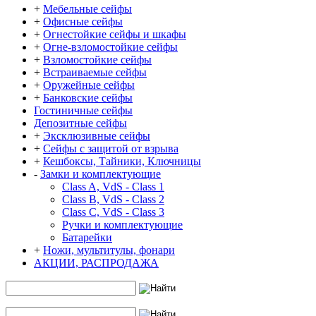
+
Мебельные сейфы
+
Офисные сейфы
+
Огнестойкие сейфы и шкафы
+
Огне-взломостойкие сейфы
+
Взломостойкие сейфы
+
Встраиваемые сейфы
+
Оружейные сейфы
+
Банковские сейфы
Гостиничные сейфы
Депозитные сейфы
+
Эксклюзивные сейфы
+
Сейфы с защитой от взрыва
+
Кешбоксы, Тайники, Ключницы
-
Замки и комплектующие
Class A, VdS - Class 1
Class B, VdS - Class 2
Class С, VdS - Class 3
Ручки и комплектующие
Батарейки
+
Ножи, мультитулы, фонари
АКЦИИ, РАСПРОДАЖА