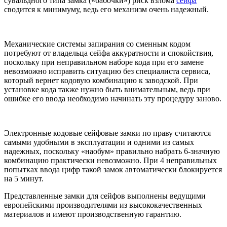
сувальдного типа замка («бабочки») риск взлома
сейфа
сводится к минимуму, ведь его механизм очень надежный.
Механические системы запирания со сменным кодом
потребуют от владельца сейфа аккуратности и спокойствия,
поскольку при неправильном наборе кода при его замене
невозможно исправить ситуацию без специалиста сервиса,
который вернет кодовую комбинацию к заводской. При
установке кода также нужно быть внимательным, ведь при
ошибке его ввода необходимо начинать эту процедуру заново.
Электронные кодовые сейфовые замки по праву считаются
самыми удобными в эксплуатации и одними из самых
надежных, поскольку «наобум» правильно набрать 6-значную
комбинацию практически невозможно. При 4 неправильных
попытках ввода цифр такой замок автоматически блокируется
на 5 минут.
Представленные
замки для сейфов
выполнены ведущими
европейскими производителями из высококачественн
ых
материалов и имеют производственную гарантию.