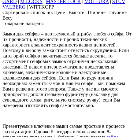
GARD
|
M-LOCKS
|
MASTER LOCK
|
MOTTURA
|
STUV
|
VALBERG
|
WITTKOPP
Сортировать список по:
Цене
Высоте
Ширине
Глубине
Весу
Товары не найдены
Замки для сейфов
– неотъемлемый атрибут любого сейфа. От
их прочности, надежности и прочих технических
характеристик зависит сохранность ваших ценностей.
Поэтому к выбору замка стоит отнестись скрупулезно. Если
категорий сейфов насчитывается больше десятка, то
ассортимент сейфовых замков ограничен несколькими
классами. В нашем интернет-магазин
е представлены
ключевые, механические кодовые и электронные
кодовые
замки для сейфов.
Если Вам по ряду причин
необходимо заменить замок в Вашем сейфе – мы поможем
Вам в решении этого вопроса. Также у нас вы сможете
приобрести дополнительную фурнитуру (накладку для
сувальдного замка, ригельную систему, ручку), если Вы
намерены изготовить сейф самостоятельно.
Презентуемые ключевые замки самые простые в процессе
эксплуатации. Однако благодаря использованию 8-