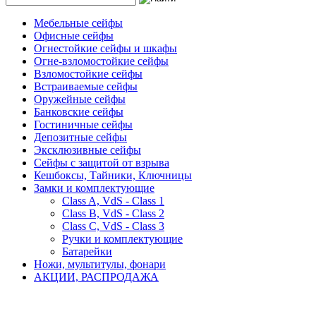
Мебельные сейфы
Офисные сейфы
Огнестойкие сейфы и шкафы
Огне-взломостойкие сейфы
Взломостойкие сейфы
Встраиваемые сейфы
Оружейные сейфы
Банковские сейфы
Гостиничные сейфы
Депозитные сейфы
Эксклюзивные сейфы
Сейфы с защитой от взрыва
Кешбоксы, Тайники, Ключницы
Замки и комплектующие
Class A, VdS - Class 1
Class B, VdS - Class 2
Class С, VdS - Class 3
Ручки и комплектующие
Батарейки
Ножи, мультитулы, фонари
АКЦИИ, РАСПРОДАЖА