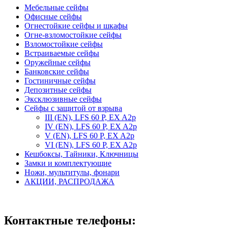
Мебельные сейфы
Офисные сейфы
Огнестойкие сейфы и шкафы
Огне-взломостойкие сейфы
Взломостойкие сейфы
Встраиваемые сейфы
Оружейные сейфы
Банковские сейфы
Гостиничные сейфы
Депозитные сейфы
Эксклюзивные сейфы
Сейфы с защитой от взрыва
III (EN), LFS 60 P, EX A2p
IV (EN), LFS 60 P, EX A2p
V (EN), LFS 60 P, EX A2p
VI (EN), LFS 60 P, EX A2p
Кешбоксы, Тайники, Ключницы
Замки и комплектующие
Ножи, мультитулы, фонари
АКЦИИ, РАСПРОДАЖА
Контактные телефоны: