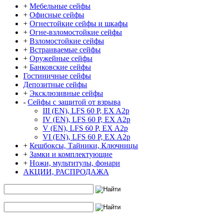
+
Мебельные сейфы
+
Офисные сейфы
+
Огнестойкие сейфы и шкафы
+
Огне-взломостойкие сейфы
+
Взломостойкие сейфы
+
Встраиваемые сейфы
+
Оружейные сейфы
+
Банковские сейфы
Гостиничные сейфы
Депозитные сейфы
+
Эксклюзивные сейфы
-
Сейфы с защитой от взрыва
III (EN), LFS 60 P, EX A2p
IV (EN), LFS 60 P, EX A2p
V (EN), LFS 60 P, EX A2p
VI (EN), LFS 60 P, EX A2p
+
Кешбоксы, Тайники, Ключницы
+
Замки и комплектующие
+
Ножи, мультитулы, фонари
АКЦИИ, РАСПРОДАЖА