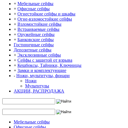
+
Мебельные сейфы
+
Офисные сейфы
+
Огнестойкие сейфы и шкафы
+
Огне-взломостойкие сейфы
+
Взломостойкие сейфы
+
Встраиваемые сейфы
+
Оружейные сейфы
+
Банковские сейфы
Гостиничные сейфы
Депозитные сейфы
+
Эксклюзивные сейфы
+
Сейфы с защитой от взрыва
+
Кешбоксы, Тайники, Ключницы
+
Замки и комплектующие
-
Ножи, мультитулы, фонари
Ножи
Мультитулы
АКЦИИ, РАСПРОДАЖА
Мебельные сейфы
Офисные сейфы