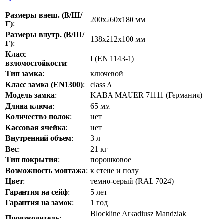
Размеры внеш. (В/Ш/
200x260x180 мм
Г)
:
Размеры внутр. (В/Ш/
138x212x100 мм
Г)
:
Класс
I (EN 1143-1)
взломостойкости
:
Тип замка
:
ключевой
Класс замка (EN1300)
:
class A
Модель замка
:
KABA MAUER 71111 (Германия)
Длина ключа
:
65 мм
Количество полок
:
нет
Кассовая ячейка
:
нет
Внутренний объем
:
3 л
Вес
:
21 кг
Тип покрытия
:
порошковое
Возможность монтажа
:
к стене и полу
Цвет
:
темно-серый (RAL 7024)
Гарантия на сейф
:
5 лет
Гарантия на замок
:
1 год
Blockline Arkadiusz Mandziak
Производитель
: