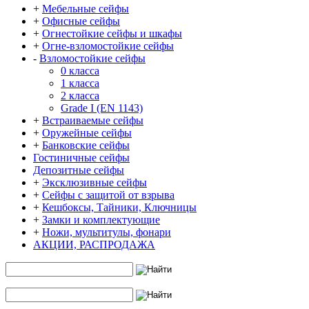
+
Мебельные сейфы
+
Офисные сейфы
+
Огнестойкие сейфы и шкафы
+
Огне-взломостойкие сейфы
-
Взломостойкие сейфы
0 класса
1 класса
2 класса
Grade I (EN 1143)
+
Встраиваемые сейфы
+
Оружейные сейфы
+
Банковские сейфы
Гостиничные сейфы
Депозитные сейфы
+
Эксклюзивные сейфы
+
Сейфы с защитой от взрыва
+
Кешбоксы, Тайники, Ключницы
+
Замки и комплектующие
+
Ножи, мультитулы, фонари
АКЦИИ, РАСПРОДАЖА