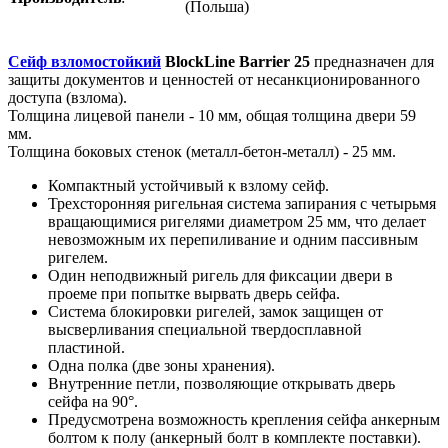
(Польша)
Сейф взломостойкий
BlockLine
Barrier 25
предназначен для
защиты документов и ценностей от несанкционированного
доступа (взлома).
Толщина лицевой панели - 10 мм, общая толщина двери 59
мм.
Толщина боковых стенок (металл-бетон-металл) - 25 мм.
Компактный устойчивый к взлому сейф.
Трехсторонняя ригельная система запирания с четырьмя
вращающимися ригелями диаметром 25 мм, что делает
невозможным их перепиливание и одним пассивным
ригелем.
Один неподвижный ригель для фиксации двери в
проеме при попытке вырвать дверь сейфа.
Система блокировки ригелей, замок защищен от
высверливания специальной твердосплавной
пластиной.
Одна полка (две зоны хранения).
Внутренние петли, позволяющие открывать дверь
сейфа на 90°.
Предусмотрена возможность крепления сейфа анкерным
болтом к полу (анкерный болт в комплекте поставки).