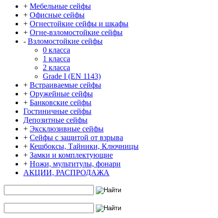
+
Мебельные сейфы
+
Офисные сейфы
+
Огнестойкие сейфы и шкафы
+
Огне-взломостойкие сейфы
-
Взломостойкие сейфы
0 класса
1 класса
2 класса
Grade I (EN 1143)
+
Встраиваемые сейфы
+
Оружейные сейфы
+
Банковские сейфы
Гостиничные сейфы
Депозитные сейфы
+
Эксклюзивные сейфы
+
Сейфы с защитой от взрыва
+
Кешбоксы, Тайники, Ключницы
+
Замки и комплектующие
+
Ножи, мультитулы, фонари
АКЦИИ, РАСПРОДАЖА