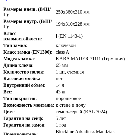
Размеры внеш. (В/Ш/
250x360x310 мм
Г)
:
Размеры внутр. (В/Ш/
194x310x228 мм
Г)
:
Класс
I (EN 1143-1)
взломостойкости
:
Тип замка
:
ключевой
Класс замка (EN1300)
:
class A
Модель замка
:
KABA MAUER 71111 (Германия)
Длина ключа
:
65 мм
Количество полок
:
1 шт, съемная
Кассовая ячейка
:
нет
Внутренний объем
:
14 л
Вес
:
43 кг
Тип покрытия
:
порошковое
Возможность монтажа
:
к стене и полу
Цвет
:
темно-серый (RAL 7024)
Гарантия на сейф
:
5 лет
Гарантия на замок
:
1 год
Blockline Arkadiusz Mandziak
Производитель
: