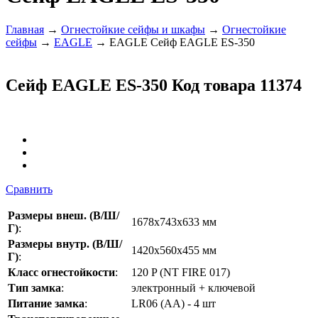
Главная
→
Огнестойкие сейфы и шкафы
→
Огнестойкие
сейфы
→
EAGLE
→ EAGLE Сейф EAGLE ES-350
Сейф EAGLE ES-350
Код товара 11374
Сравнить
Размеры внеш. (В/Ш/
1678x743x633 мм
Г)
:
Размеры внутр. (В/Ш/
1420х560х455 мм
Г)
:
Класс огнестойкости
:
120 P (NT FIRE 017)
Тип замка
:
электронный + ключевой
Питание замка
:
LR06 (AA) - 4 шт