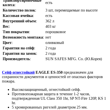
Транспортировочные
есть
колеса
:
Количество полок
:
3 шт, перемещаемые по высоте
Кассовая ячейка
:
есть
Внутренний объем
:
362 л
Вес
:
403 кг
Тип покрытия
:
порошковое
Возможность монтажа
:
нет
Цвет
:
оливковый
Гарантия на сейф
:
2 года
Гарантия на замок
:
2 года
Производитель
:
SUN SAFES MFG. Co. (Ю.Корея)
Сейф огнестойкий
EAGLE ES-350
предназначен для
сохранности документов и ценностей от опасных факторов
пожара.
Высокозащищенный, огнестойкий сейф.
Противопожарная защита в течение 1-2 часов,
подтвержденная UL Сlass 350 1hr, SP NT-Fire 120P, KS 1
hr.
5 хромированных ригелей диаметром 25 мм.