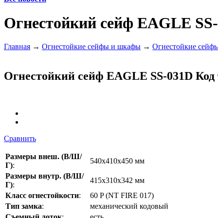
Огнестойкий сейф EAGLE SS
Главная
→
Огнестойкие сейфы и шкафы
→
Огнестойкие сейф
Огнестойкий сейф EAGLE SS-031D
Код 
Сравнить
Размеры внеш. (В/Ш/
540x410x450 мм
Г)
:
Размеры внутр. (В/Ш/
415х310х342 мм
Г)
:
Класс огнестойкости
:
60 P (NT FIRE 017)
Тип замка
:
механический кодовый
Cъемный лоток
:
есть