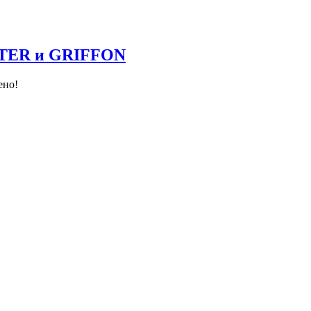
NTER и GRIFFON
ено!