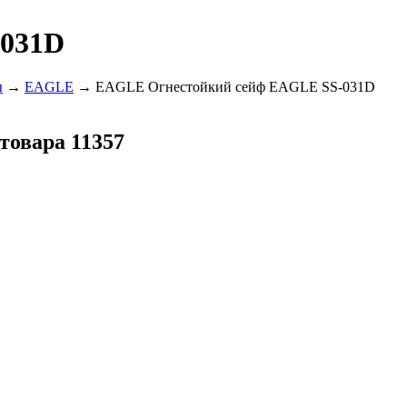
-031D
ы
→
EAGLE
→ EAGLE Огнестойкий сейф EAGLE SS-031D
товара 11357