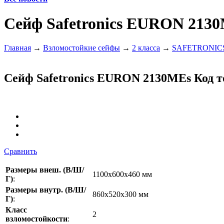
Сейф Safetronics EURON 213
Главная
→
Взломостойкие сейфы
→
2 класса
→
SAFETRONIC
Сейф Safetronics EURON 2130MEs
Код т
Сравнить
Размеры внеш. (В/Ш/
1100x600x460 мм
Г)
:
Размеры внутр. (В/Ш/
860x520x300 мм
Г)
:
Класс
2
взломостойкости
: