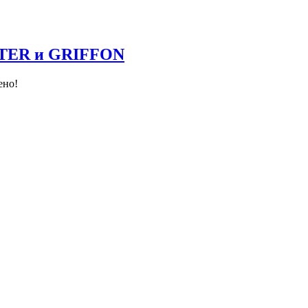
NTER и GRIFFON
ено!