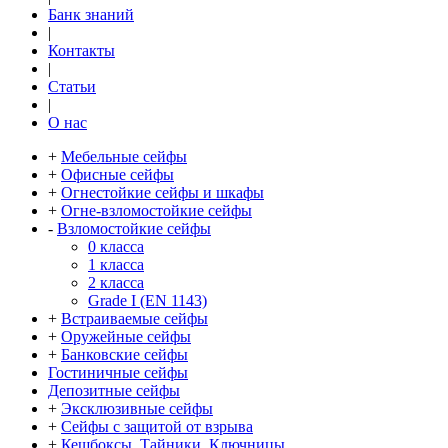
Банк знаний
|
Контакты
|
Статьи
|
О нас
+
Мебельные сейфы
+
Офисные сейфы
+
Огнестойкие сейфы и шкафы
+
Огне-взломостойкие сейфы
-
Взломостойкие сейфы
0 класса
1 класса
2 класса
Grade I (EN 1143)
+
Встраиваемые сейфы
+
Оружейные сейфы
+
Банковские сейфы
Гостиничные сейфы
Депозитные сейфы
+
Эксклюзивные сейфы
+
Сейфы с защитой от взрыва
+
Кешбоксы, Тайники, Ключницы