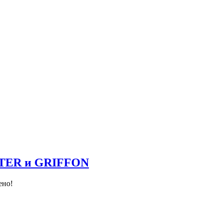
NTER и GRIFFON
ено!