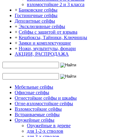
взломостойкие 2 и 3 класса
+
Банковские сейфы
Гостиничные сейфы
Депозитные сейфы
+
Эксклюзивные сейфы
+
Сейфы с защитой от взрыва
+
Кешбоксы, Тайники, Ключницы
+
Замки и комплектующие
+
Ножи, мультитулы, фонари
АКЦИИ, РАСПРОДАЖА
Мебельные сейфы
Офисные сейфы
Огнестойкие сейфы и шкафы
Огне-взломостойкие сейфы
Взломостойкие сейфы
Встраиваемые сейфы
Оружейные сейфы
Оружейные в дереве
для 1-2-х стволов
для 3-х стволов