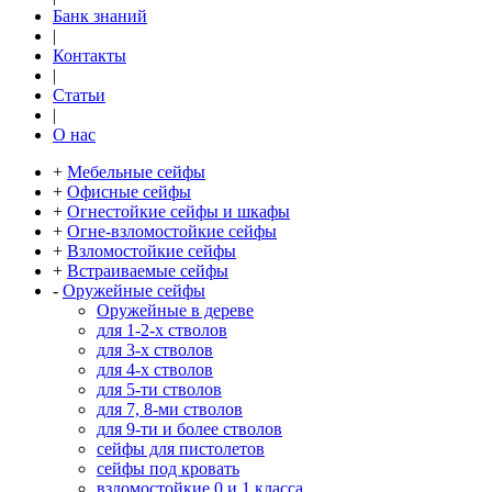
Банк знаний
|
Контакты
|
Статьи
|
О нас
+
Мебельные сейфы
+
Офисные сейфы
+
Огнестойкие сейфы и шкафы
+
Огне-взломостойкие сейфы
+
Взломостойкие сейфы
+
Встраиваемые сейфы
-
Оружейные сейфы
Оружейные в дереве
для 1-2-х стволов
для 3-х стволов
для 4-х стволов
для 5-ти стволов
для 7, 8-ми стволов
для 9-ти и более стволов
сейфы для пистолетов
сейфы под кровать
взломостойкие 0 и 1 класса