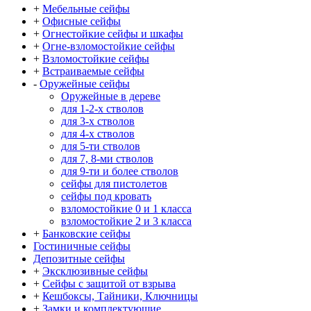
+
Мебельные сейфы
+
Офисные сейфы
+
Огнестойкие сейфы и шкафы
+
Огне-взломостойкие сейфы
+
Взломостойкие сейфы
+
Встраиваемые сейфы
-
Оружейные сейфы
Оружейные в дереве
для 1-2-х стволов
для 3-х стволов
для 4-х стволов
для 5-ти стволов
для 7, 8-ми стволов
для 9-ти и более стволов
сейфы для пистолетов
сейфы под кровать
взломостойкие 0 и 1 класса
взломостойкие 2 и 3 класса
+
Банковские сейфы
Гостиничные сейфы
Депозитные сейфы
+
Эксклюзивные сейфы
+
Сейфы с защитой от взрыва
+
Кешбоксы, Тайники, Ключницы
+
Замки и комплектующие