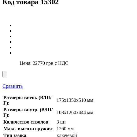
Код товара 15302
Цена:
22770
грн с НДС
Сравнить
Размеры внеш. (В/Ш/
175х1350х510 мм
Г)
:
Размеры внутр. (В/Ш/
103х1260х444 мм
Г)
:
Количество стволов
:
3 шт
Макс. высота оружия
:
1260 мм
Тип замка
:
ключевой