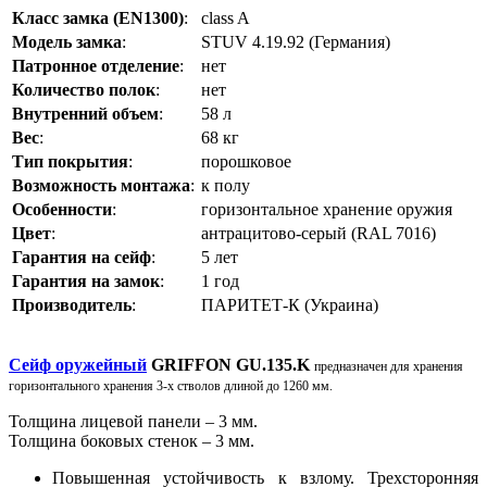
Класс замка (EN1300)
:
class A
Модель замка
:
STUV 4.19.92 (Германия)
Патронное отделение
:
нет
Количество полок
:
нет
Внутренний объем
:
58 л
Вес
:
68 кг
Тип покрытия
:
порошковое
Возможность монтажа
:
к полу
Особенности
:
горизонтальное хранение оружия
Цвет
:
антрацитово-серый (RAL 7016)
Гарантия на сейф
:
5 лет
Гарантия на замок
:
1 год
Производитель
:
ПАРИТЕТ-К (Украина)
Сейф оружейный
GRIFFON GU.135.K
предназначен для хранения
горизонтального хранения 3-х стволов длиной до 1260 мм.
Толщина лицевой панели – 3 мм.
Толщина боковых стенок – 3 мм.
Повышенная устойчивость к взлому. Трехсторонняя