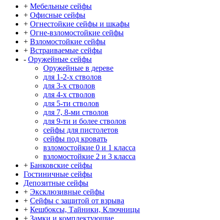
+
Мебельные сейфы
+
Офисные сейфы
+
Огнестойкие сейфы и шкафы
+
Огне-взломостойкие сейфы
+
Взломостойкие сейфы
+
Встраиваемые сейфы
-
Оружейные сейфы
Оружейные в дереве
для 1-2-х стволов
для 3-х стволов
для 4-х стволов
для 5-ти стволов
для 7, 8-ми стволов
для 9-ти и более стволов
сейфы для пистолетов
сейфы под кровать
взломостойкие 0 и 1 класса
взломостойкие 2 и 3 класса
+
Банковские сейфы
Гостиничные сейфы
Депозитные сейфы
+
Эксклюзивные сейфы
+
Сейфы с защитой от взрыва
+
Кешбоксы, Тайники, Ключницы
+
Замки и комплектующие