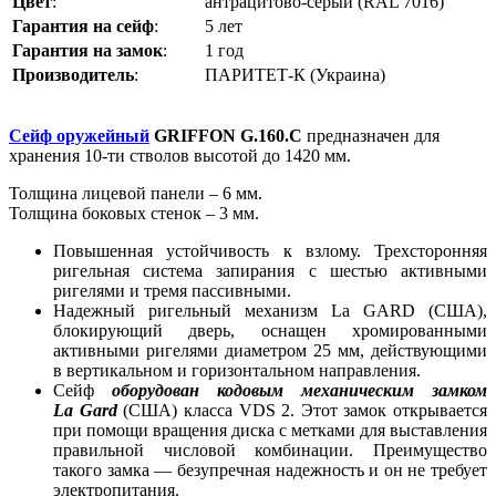
Цвет
:
антрацитово-серый (RAL 7016)
Гарантия на сейф
:
5 лет
Гарантия на замок
:
1 год
Производитель
:
ПАРИТЕТ-К (Украина)
Сейф оружейный
GRIFFON G.160.С
предназначен для
хранения 10-ти стволов высотой до 1420 мм.
Толщина лицевой панели – 6 мм.
Толщина боковых стенок – 3 мм.
Повышенная устойчивость к взлому. Трехсторонняя
ригельная система запирания с шестью активными
ригелями и тремя пассивными.
Надежный ригельный механизм La GARD (США),
блокирующий дверь, оснащен хромированными
активными ригелями диаметром 25 мм, действующими
в вертикальном и горизонтальном направления.
Сейф
оборудован
кодовым механическим замком
La Gard
(
США) класса VDS 2. Этот замок открывается
при помощи вращения диска с метками для выставления
правильной числовой комбинации. Преимущество
такого замка — безупречная надежность и он не требует
электропитания.