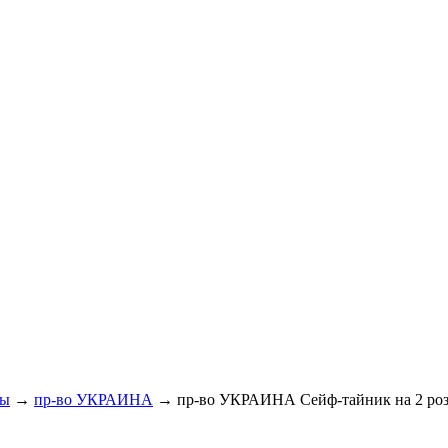
фы
→
пр-во УКРАИНА
→ пр-во УКРАИНА Сейф-тайник на 2 роз