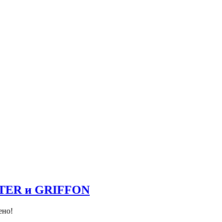
NTER и GRIFFON
ено!