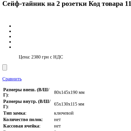
Сейф-тайник на 2 розетки
Код товара 1
Цена:
2380
грн с НДС
Сравнить
Размеры внеш. (В/Ш/
80x145x190 мм
Г)
:
Размеры внутр. (В/Ш/
65х130х115 мм
Г)
:
Тип замка
:
ключевой
Количество полок
:
нет
Кассовая ячейка
:
нет