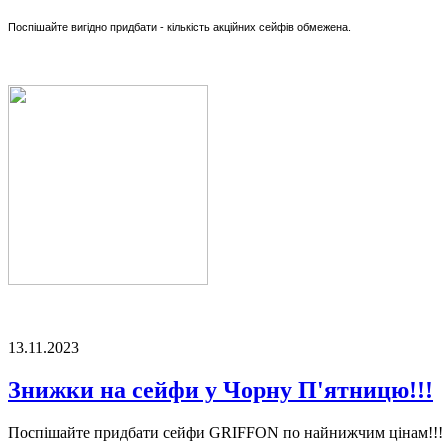
Поспішайте вигідно придбати - кількість акційних сейфів обмежена.
13.11.2023
Знижки на сейфи у Чорну П'ятницю!!!
Поспішайте придбати сейфи GRIFFON по найнижчим цінам!!!