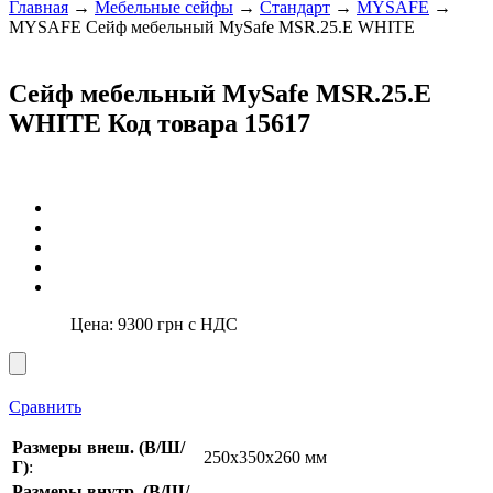
Главная
→
Мебельные сейфы
→
Стандарт
→
MYSAFE
→
MYSAFE Сейф мебельный MySafe MSR.25.E WHITE
Сейф мебельный MySafe MSR.25.E
WHITE
Код товара 15617
Цена:
9300
грн с НДС
Сравнить
Размеры внеш. (В/Ш/
250x350x260 мм
Г)
:
Размеры внутр. (В/Ш/