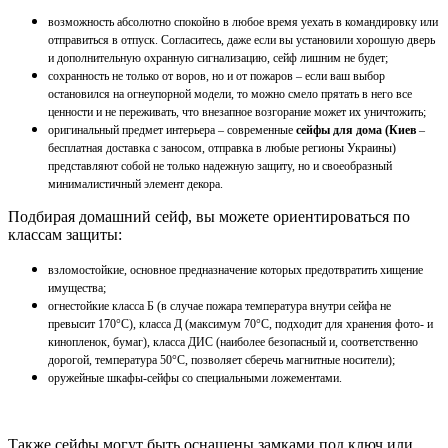
возможность абсолютно спокойно в любое время уехать в командировку или
отправиться в отпуск. Согласитесь, даже если вы установили хорошую дверь
и дополнительную охранную сигнализацию, сейф лишним не будет;
сохранность не только от воров, но и от пожаров – если ваш выбор
остановился на огнеупорной модели, то можно смело прятать в него все
ценности и не переживать, что внезапное возгорание может их уничтожить;
оригинальный предмет интерьера – современные
сейфы для дома (Киев
–
бесплатная доставка с заносом, отправка в любые регионы Украины)
представляют собой не только надежную защиту, но и своеобразный
минималистичный элемент декора.
Подбирая домашний сейф, вы можете ориентироваться по
классам защиты:
взломостойкие, основное предназначение которых предотвратить хищение
имущества;
огнестойкие класса Б (в случае пожара температура внутри сейфа не
превысит 170
°С), класса Д (максимум 70°С, подходит для хранения фото- и
кинопленок, бумаг), класса ДИС (наиболее безопасный и, соответственно
дорогой, температура 50°С, позволяет сберечь магнитные носители);
оружейные шкафы-сейфы со специальными ложементами.
Также сейфы могут быть оснащены замками под ключ или