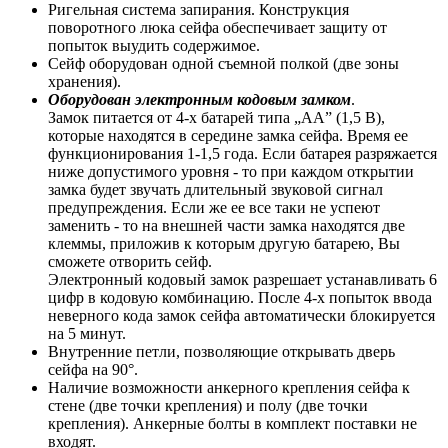
Ригельная система запирания. Конструкция
поворотного люка сейфа обеспечивает защиту от
попыток выудить содержимое.
Сейф оборудован одной съемной полкой (две зоны
хранения).
Оборудован электронным кодовым замком
.
Замок питается от 4-х батарей типа „АА” (1,5 В),
которые находятся в середине замка сейфа. Время ее
функционирования 1-1,5 года. Если батарея разряжается
ниже допустимого уровня - то при каждом открытии
замка будет звучать длительный звуковой сигнал
предупреждения. Если же ее все таки не успеют
заменить - то на внешней части замка находятся две
клеммы, приложив к которым другую батарею, Вы
сможете отворить сейф.
Электронный кодовый замок разрешает устанавливать 6
цифр в кодовую комбинацию. После 4-х попыток ввода
неверного кода замок сейфа автоматически блокируется
на 5 минут.
Внутренние петли, позволяющие открывать дверь
сейфа на 90°.
Наличие возможности анкерного крепления сейфа к
стене (две точки крепления) и полу (две точки
крепления). Анкерные болты в комплект поставки не
входят.