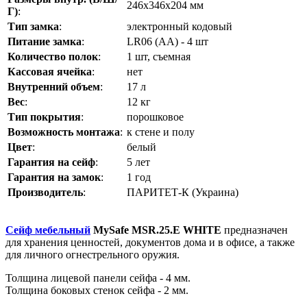
246х346х204 мм
Г)
:
Тип замка
:
электронный кодовый
Питание замка
:
LR06 (AA) - 4 шт
Количество полок
:
1 шт, съемная
Кассовая ячейка
:
нет
Внутренний объем
:
17 л
Вес
:
12 кг
Тип покрытия
:
порошковое
Возможность монтажа
:
к стене и полу
Цвет
:
белый
Гарантия на сейф
:
5 лет
Гарантия на замок
:
1 год
Производитель
:
ПАРИТЕТ-К (Украина)
Сейф мебельный
MySafe MSR.25.E
WHITE
предназначен
для хранения ценностей, документов дома и в офисе, а также
для личного огнестрельного оружия.
Толщина лицевой панели сейфа - 4 мм.
Толщина боковых стенок сейфа - 2 мм.