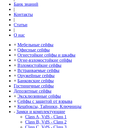
Банк знаний
|
Контакты
|
Статьи
|
О нас
+
Мебельные сейфы
+
Офисные сейфы
+
Огнестойкие сейфы и шкафы
+
Огне-взломостойкие сейфы
+
Взломостойкие сейфы
+
Встраиваемые сейфы
+
Оружейные сейфы
+
Банковские сейфы
Гостиничные сейфы
Депозитные сейфы
+
Эксклюзивные сейфы
+
Сейфы с защитой от взрыва
+
Кешбоксы, Тайники, Ключницы
-
Замки и комплектующие
Class A, VdS - Class 1
Class B, VdS - Class 2
Class С, VdS - Class 3