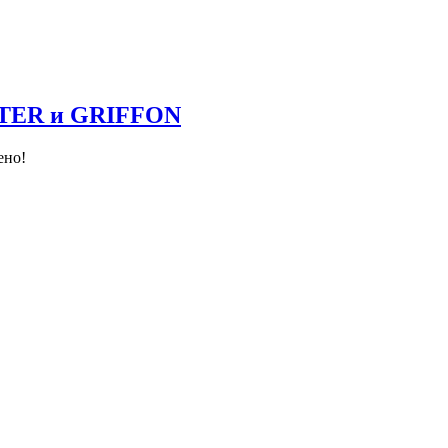
NTER и GRIFFON
ено!