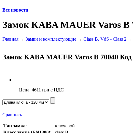
Все новости
Замок KABA MAUER Varos B 
Главная
→
Замки и комплектующие
→
Class B, VdS - Class 2
Замок KABA MAUER Varos B 70040
Код
Цена:
4611
грн с НДС
Сравнить
Тип замка
:
ключевой
Класс замка (EN1300)
:
class B