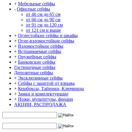
+
Мебельные сейфы
-
Офисные сейфы
от 46 см до 65 см
от 66 см до 90 см
от 91 см до 120 см
от 121 см и выше
+
Огнестойкие сейфы и шкафы
+
Огне-взломостойкие сейфы
+
Взломостойкие сейфы
+
Встраиваемые сейфы
+
Оружейные сейфы
+
Банковские сейфы
Гостиничные сейфы
Депозитные сейфы
+
Эксклюзивные сейфы
+
Сейфы с защитой от взрыва
+
Кешбоксы, Тайники, Ключницы
+
Замки и комплектующие
+
Ножи, мультитулы, фонари
АКЦИИ, РАСПРОДАЖА