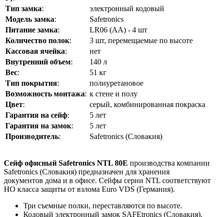
Тип замка
:
электронный кодовый
Модель замка
:
Safetronics
Питание замка
:
LR06 (AA) - 4 шт
Количество полок
:
3 шт, перемещаемые по высоте
Кассовая ячейка
:
нет
Внутренний объем
:
140 л
Вес
:
51 кг
Тип покрытия
:
полиуретановое
Возможность монтажа
:
к стене и полу
Цвет
:
серый, комбинированная покраска
Гарантия на сейф
:
5 лет
Гарантия на замок
:
5 лет
Производитель
:
Safetronics (Словакия)
Сейф офисный
Safetronics NTL 80E
производства компании
Safetronics (Словакия) предназначен для хранения
документов дома и в офисе. Сейфы серии NTL соответствуют
НО класса защиты от взлома Euro VDS (Германия).
Три съемные полки, переставляются по высоте.
Кодовый электронный замок SAFEtronics (Словакия).