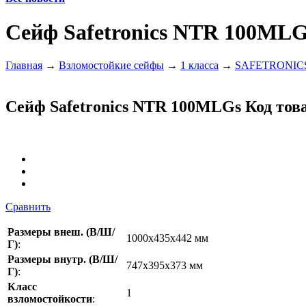
Сейф Safetronics NTR 100MLG
Главная
→
Взломостойкие сейфы
→
1 класса
→
SAFETRONIC
Сейф Safetronics NTR 100MLGs
Код тов
Сравнить
Размеры внеш. (В/Ш/
1000x435x442 мм
Г)
:
Размеры внутр. (В/Ш/
747x395x373 мм
Г)
:
Класс
1
взломостойкости
: