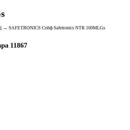
s
S
→ SAFETRONICS Сейф Safetronics NTR 100MLGs
ара 11867