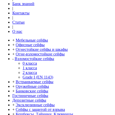
Банк знаний
|
Контакты
|
Статьи
|
О нас
+
Мебельные сейфы
+
Офисные сейфы
+
Огнестойкие сейфы и шкафы
+
Огне-взломостойкие сейфы
-
Взломостойкие сейфы
0 класса
1 класса
2 класса
Grade I (EN 1143)
+
Встраиваемые сейфы
+
Оружейные сейфы
+
Банковские сейфы
Гостиничные сейфы
Депозитные сейфы
+
Эксклюзивные сейфы
+
Сейфы с защитой от взрыва
+
Кешбоксы, Тайники, Ключницы