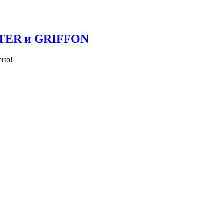
NTER и GRIFFON
ено!