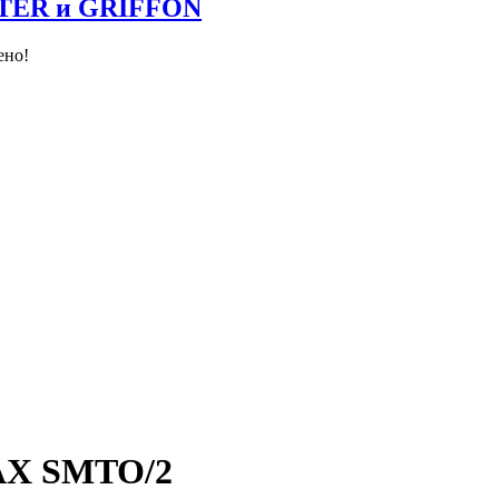
NTER и GRIFFON
ено!
AX SMTO/2