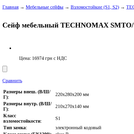
Главная
→
Мебельные сейфы
→
Взломостойкие (S1, S2)
→
TE
Сейф мебельный TECHNOMAX SMTO
Цена:
16974
грн с НДС
Сравнить
Размеры внеш. (В/Ш/
220x280x200 мм
Г)
:
Размеры внутр. (В/Ш/
210х270х140 мм
Г)
:
Класс
S1
взломостойкости
:
Тип замка
:
электронный кодовый