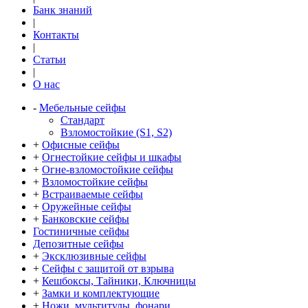
Банк знаний
|
Контакты
|
Статьи
|
О нас
-
Мебельные сейфы
Стандарт
Взломостойкие (S1, S2)
+
Офисные сейфы
+
Огнестойкие сейфы и шкафы
+
Огне-взломостойкие сейфы
+
Взломостойкие сейфы
+
Встраиваемые сейфы
+
Оружейные сейфы
+
Банковские сейфы
Гостиничные сейфы
Депозитные сейфы
+
Эксклюзивные сейфы
+
Сейфы с защитой от взрыва
+
Кешбоксы, Тайники, Ключницы
+
Замки и комплектующие
+
Ножи, мультитулы, фонари