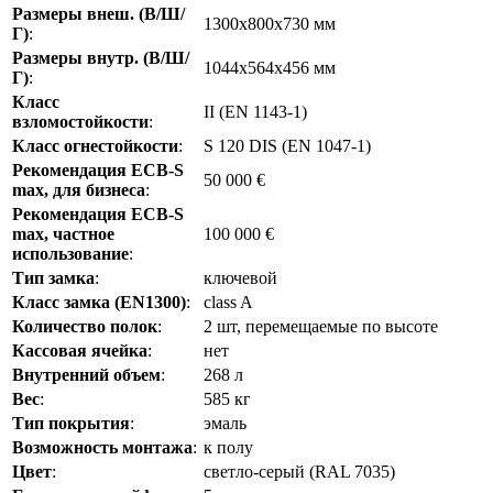
Размеры внеш. (В/Ш/
1300x800x730 мм
Г)
:
Размеры внутр. (В/Ш/
1044х564х456 мм
Г)
:
Класс
II (EN 1143-1)
взломостойкости
:
Класс огнестойкости
:
S 120 DIS (EN 1047-1)
Рекомендация ECB-S
50 000 €
max, для бизнеса
:
Рекомендация ECB-S
max, частное
100 000 €
использование
:
Тип замка
:
ключевой
Класс замка (EN1300)
:
class A
Количество полок
:
2 шт, перемещаемые по высоте
Кассовая ячейка
:
нет
Внутренний объем
:
268 л
Вес
:
585 кг
Тип покрытия
:
эмаль
Возможность монтажа
:
к полу
Цвет
:
светло-серый (RAL 7035)