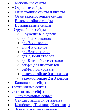
+
Мебельные сейфы
+
Офисные сейфы
+
Огнестойкие сейфы и шкафы
+
Огне-взломостойкие сейфы
+
Взломостойкие сейфы
+
Встраиваемые сейфы
-
Оружейные сейфы
Оружейные в дереве
для 1-2-х стволов
для 3-х стволов
для 4-х стволов
для 5-ти стволов
для 7, 8-ми стволов
для 9-ти и более стволов
сейфы для пистолетов
сейфы под кровать
взломостойкие 0 и 1 класса
взломостойкие 2 и 3 класса
+
Банковские сейфы
Гостиничные сейфы
Депозитные сейфы
+
Эксклюзивные сейфы
+
Сейфы с защитой от взрыва
+
Кешбоксы, Тайники, Ключницы
+
Замки и комплектующие