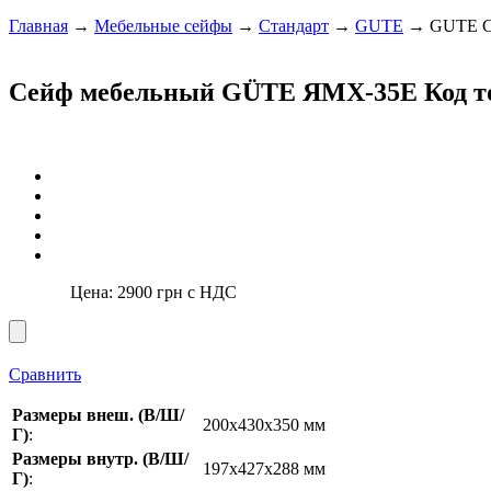
Главная
→
Мебельные сейфы
→
Стандарт
→
GUTE
→ GUTE С
Сейф мебельный GÜTE ЯМХ-35Е
Код т
Цена:
2900
грн с НДС
Сравнить
Размеры внеш. (В/Ш/
200x430x350 мм
Г)
:
Размеры внутр. (В/Ш/
197х427х288 мм
Г)
: