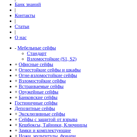
Банк знаний
|
Контакты
|
Статьи
|
О нас
-
Мебельные сейфы
Стандарт
Взломостойкие (S1, S2)
+
Офисные сейфы
+
Огнестойкие сейфы и шкафы
+
Огне-взломостойкие сейфы
+
Взломостойкие сейфы
+
Встраиваемые сейфы
+
Оружейные сейфы
+
Банковские сейфы
Гостиничные сейфы
Депозитные сейфы
+
Эксклюзивные сейфы
+
Сейфы с защитой от взрыва
+
Кешбоксы, Тайники, Ключницы
+
Замки и комплектующие
+
Ножи, мультитулы, фонари