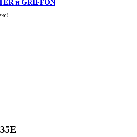
NTER и GRIFFON
ено!
35Е