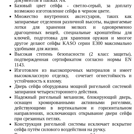
документов в папках A4.
Базовый цвет сейфа - светло-серый, за доплату
возможно изготовление сейфа в черном цвете.
Множество внутренних аксессуаров, таких как
запираемые отделения различной высоты, выдвигаемые
лотки для хранения мелких и одновременно
драгоценных вещей, специальные кронштейны для
ключей, подготовка для хранения оружия и многое
другое делают сейфы KASO серии E300 максимально
удобными для жизни.
Высокая степень безопасности (2 класс защиты),
подтвержденная сертификатом согласно нормы
EN
1143.
И
зготовлен из высокопрочных материалов и имеет
высококлассную отделку, сочетает огнестойкость и
устойчивость к взлому.
Дверь сейфа оборудована мощной ригельной системой
запирания четырехстороннего действия.
Надежный ригельный механизм, блокирующий дверь,
оснащен хромированными активными ригелями,
действующими в вертикальном и горизонтальном
направлениях, исключающих открывание двери сейфа
при срезанных петлях.
Конструкция ригельной системы исключает вскрытие
сейфа путём силового воздействия на ручку.