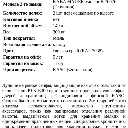
KABA MAUER Variator B 70076
Модель 2-го замка
:
(Германия)
Количество полок
:
2 шт, перемещаемые по высоте
Кассовая ячейка
:
нет
Внутренний объем
:
149 л
Вес
:
300 кг
Тип покрытия
:
эмаль
Возможность монтажа
:
к полу
Цвет
:
светло-серый (RAL 7038)
Гарантия на сейф
:
5 лет
Гарантия на замок
:
1 год
Производитель
:
KASO (Финляндия)
Лучшие на рынке сейфы, защищающие как от взлома, так и от
огня - серия PTK E300 единственного производителя сейфов,
дверей и хранилищ в Скандинавии - финской KASO.
Огнестойкость в 60 минут в сочетании со 2-м (европейским)
классом взломостойкости, множество внутренних
аксессуаров, таких как запираемые отделения различной
высоты, выдвигаемые лотки для хранения мелких и
одновременно драгоценных вещей, специальные кронштейны
для ключей, подготовка для хранения оружия и
многое