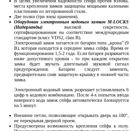
В целях увеличения надежности сейфа против взлома,
места крепления замков защищены мощными калеными
пластинами из легированной стали.
Две полки (три зоны хранения).
Оборудован
электронным кодовым замком
M-LOCKS
(Нидерланды)
высокой секретности,
сертифицированным на соответствие международным
стандартам (класс VDS2, class B).
Электронный замок
питается от батареи типа „крона” (9
В), которая находится в середине замка сейфа. Время ее
функционирования 1,5-2 года. Если батарея разряжается
ниже допустимого уровня - то при каждом открытии
замка будет звучать длительный звуковой сигнал
предупреждения. Батарею следует заменить,
предварительно сняв защитную крышку в нижней части
замка.
Электронный кодовый замок разрешает устанавливать 6
цифр в кодовую комбинацию. После 4-х попыток ввода
неверного кода замок сейфа автоматически блокируется
на 5 минут.
Внешние петли, позволяющие открывать дверь на 180°,
не перекрывая дверной проем.
Предусмотрена возможность крепления сейфа к полу.