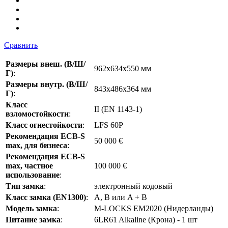
Сравнить
Размеры внеш. (В/Ш/
962x634x550 мм
Г)
:
Размеры внутр. (В/Ш/
843x486x364 мм
Г)
:
Класс
II (EN 1143-1)
взломостойкости
:
Класс огнестойкости
:
LFS 60P
Рекомендация ECB-S
50 000 €
max, для бизнеса
:
Рекомендация ECB-S
max, частное
100 000 €
использование
:
Тип замка
:
электронный кодовый
Класс замка (EN1300)
:
A, B или A + B
Модель замка
:
M-LOCKS EM2020 (Нидерланды)
Питание замка
:
6LR61 Alkaline (Крона) - 1 шт