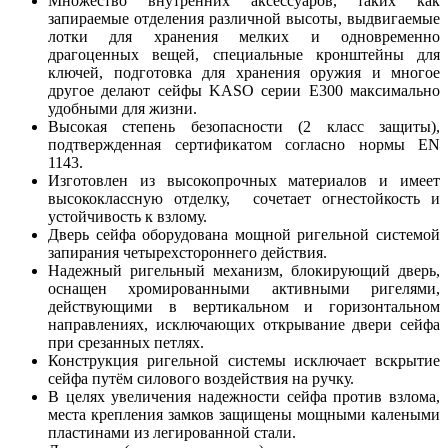
Множество внутренних аксессуаров, таких как
запираемые отделения различной высоты, выдвигаемые
лотки для хранения мелких и одновременно
драгоценных вещей, специальные кронштейны для
ключей, подготовка для хранения оружия и многое
другое делают сейфы KASO серии E300 максимально
удобными для жизни.
Высокая степень безопасности (2 класс защиты),
подтвержденная сертификатом согласно нормы
EN
1143.
И
зготовлен из высокопрочных материалов и имеет
высококлассную отделку, сочетает огнестойкость и
устойчивость к взлому.
Дверь сейфа оборудована мощной ригельной системой
запирания четырехстороннего действия.
Надежный ригельный механизм, блокирующий дверь,
оснащен хромированными активными ригелями,
действующими в вертикальном и горизонтальном
направлениях, исключающих открывание двери сейфа
при срезанных петлях.
Конструкция ригельной системы исключает вскрытие
сейфа путём силового воздействия на ручку.
В целях увеличения надежности сейфа против взлома,
места крепления замков защищены мощными калеными
пластинами из легированной стали.