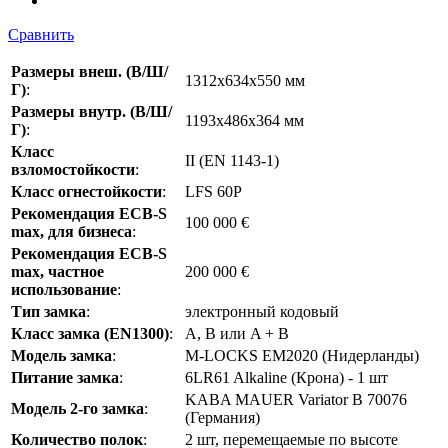
Сравнить
Размеры внеш. (В/Ш/
1312x634х550 мм
Г)
:
Размеры внутр. (В/Ш/
1193x486x364 мм
Г)
:
Класс
II (EN 1143-1)
взломостойкости
:
Класс огнестойкости
:
LFS 60P
Рекомендация ECB-S
100 000 €
max, для бизнеса
:
Рекомендация ECB-S
max, частное
200 000 €
использование
:
Тип замка
:
электронный кодовый
Класс замка (EN1300)
:
A, B или A + B
Модель замка
:
M-LOCKS EM2020 (Нидерланды)
Питание замка
:
6LR61 Alkaline (Крона) - 1 шт
KABA MAUER Variator B 70076
Модель 2-го замка
:
(Германия)
Количество полок
:
2 шт, перемещаемые по высоте