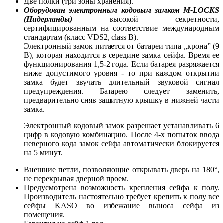
Две полки (три зоны хранения).
Оборудован
электронным кодовым замком
M-LOCKS
(Нидерланды)
высокой секретности,
сертифицированным на соответствие международным
стандартам (класс VDS2, class B).
Электронный замок
питается от батареи типа „крона” (9
В), которая находится в середине замка сейфа. Время ее
функционирования 1,5-2 года. Если батарея разряжается
ниже допустимого уровня - то при каждом открытии
замка будет звучать длительный звуковой сигнал
предупреждения. Батарею следует заменить,
предварительно сняв защитную крышку в нижней части
замка.
Электронный кодовый замок разрешает устанавливать 6
цифр в кодовую комбинацию. После 4-х попыток ввода
неверного кода замок сейфа автоматически блокируется
на 5 минут.
Внешние петли, позволяющие открывать дверь на 180°,
не перекрывая дверной проем.
Предусмотрена возможность крепления сейфа к полу.
Производитель настоятельно требует крепить к полу все
сейфы KASO во избежание выноса сейфа из
помещения.