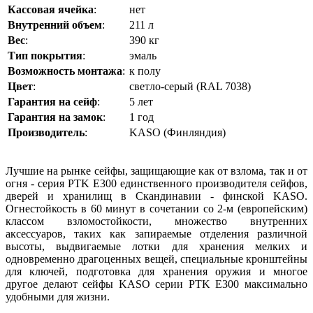
Кассовая ячейка
:
нет
Внутренний объем
:
211 л
Вес
:
390 кг
Тип покрытия
:
эмаль
Возможность монтажа
:
к полу
Цвет
:
светло-серый (RAL 7038)
Гарантия на сейф
:
5 лет
Гарантия на замок
:
1 год
Производитель
:
KASO (Финляндия)
Лучшие на рынке сейфы, защищающие как от взлома, так и от
огня - серия PTK E300 единственного производителя сейфов,
дверей и хранилищ в Скандинавии - финской KASO.
Огнестойкость в 60 минут в сочетании со 2-м (европейским)
классом взломостойкости, множество внутренних
аксессуаров, таких как запираемые отделения различной
высоты, выдвигаемые лотки для хранения мелких и
одновременно драгоценных вещей, специальные кронштейны
для ключей, подготовка для хранения оружия и
многое
другое
делают сейфы KASO серии PTK E300 максимально
удобными для жизни.