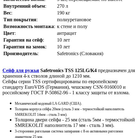
Внутренний объем
:
270 л
Вес
:
190 кг
Тип покрытия
:
полиуретановое
Возможность монтажа
:
к стене и полу
Цвет
:
антрацит
Гарантия на сейф
:
10 лет
Гарантия на замок
:
10 лет
Производитель
:
Safetronics (Словакия)
Сейф для ружья
Safetronics TSS 125LG/K4
предназначен для
хранения 4-х стволов длиной до 1210 мм.
Сейфы серии TSS сертифицированы по европейскому
стандарту EuroVDS (Германия), чешскому CSN-9160010 и
российскому ГОСТ Р-50862-96 - 1 классу защиты от взлома.
Механический кодовый LA GARD (США).
Толщина корпуса сейфа 20мм (сталь 3 мм - термостойкий наполнитель
SMREKOLIT 14мм - сталь 3 мм).
Толщина двери сейфа - 25 мм (сталь 5мм - термостойкий
SMREKOLIT наполнитель 17 мм - сталь 3 мм).
3-сторонняя ригельная система запирания с 8-ю активными ригелями
диаметром 25 мм.