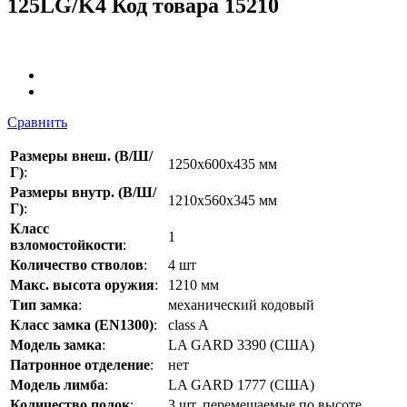
125LG/K4
Код товара 15210
Сравнить
Размеры внеш. (В/Ш/
1250х600х435 мм
Г)
:
Размеры внутр. (В/Ш/
1210x560x345 мм
Г)
:
Класс
1
взломостойкости
:
Количество стволов
:
4 шт
Макс. высота оружия
:
1210 мм
Тип замка
:
механический кодовый
Класс замка (EN1300)
:
class A
Модель замка
:
LA GARD 3390 (США)
Патронное отделение
:
нет
Модель лимба
:
LA GARD 1777 (США)
Количество полок
:
3 шт, перемещаемые по высоте