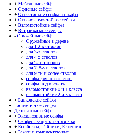
+
Мебельные сейфы
+
Офисные сейфы
+
Огнестойкие сейфы и шкафы
+
Огне-взломостойкие сейфы
+
Взломостойкие сейфы
+
Встраиваемые сейфы
-
Оружейные сейфы
Оружейные в дереве
для 1-2-х стволов
для 3-х стволов
для 4-х стволов
для 5-ти стволов
для 7, 8-ми стволов
для 9-ти и более стволов
сейфы для пистолетов
сейфы под кровать
взломостойкие 0 и 1 класса
взломостойкие 2 и 3 класса
+
Банковские сейфы
Гостиничные сейфы
Депозитные сейфы
+
Эксклюзивные сейфы
+
Сейфы с защитой от взрыва
+
Кешбоксы, Тайники, Ключницы
+
Замки и комплектующие