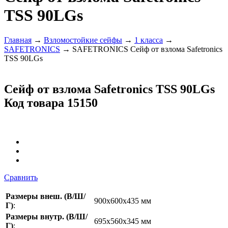
TSS 90LGs
Главная
→
Взломостойкие сейфы
→
1 класса
→
SAFETRONICS
→ SAFETRONICS Сейф от взлома Safetronics
TSS 90LGs
Сейф от взлома Safetronics TSS 90LGs
Код товара 15150
Сравнить
Размеры внеш. (В/Ш/
900x600x435 мм
Г)
:
Размеры внутр. (В/Ш/
695x560x345 мм
Г)
: