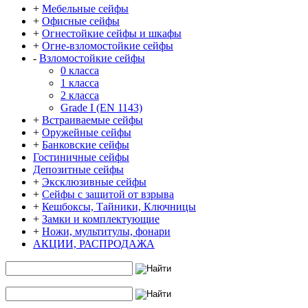
+
Мебельные сейфы
+
Офисные сейфы
+
Огнестойкие сейфы и шкафы
+
Огне-взломостойкие сейфы
-
Взломостойкие сейфы
0 класса
1 класса
2 класса
Grade I (EN 1143)
+
Встраиваемые сейфы
+
Оружейные сейфы
+
Банковские сейфы
Гостиничные сейфы
Депозитные сейфы
+
Эксклюзивные сейфы
+
Сейфы с защитой от взрыва
+
Кешбоксы, Тайники, Ключницы
+
Замки и комплектующие
+
Ножи, мультитулы, фонари
АКЦИИ, РАСПРОДАЖА