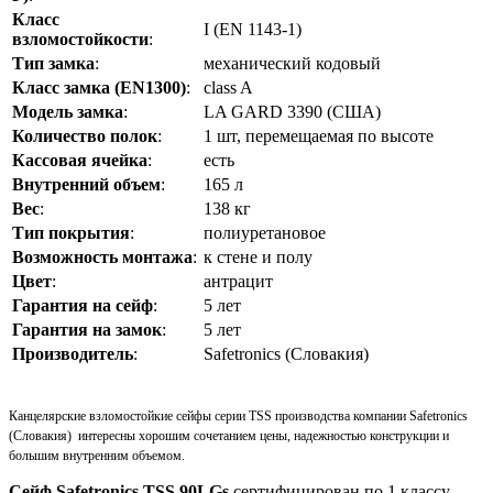
Класс
I (EN 1143-1)
взломостойкости
:
Тип замка
:
механический кодовый
Класс замка (EN1300)
:
class A
Модель замка
:
LA GARD 3390 (США)
Количество полок
:
1 шт, перемещаемая по высоте
Кассовая ячейка
:
есть
Внутренний объем
:
165 л
Вес
:
138 кг
Тип покрытия
:
полиуретановое
Возможность монтажа
:
к стене и полу
Цвет
:
антрацит
Гарантия на сейф
:
5 лет
Гарантия на замок
:
5 лет
Производитель
:
Safetronics (Словакия)
Канцелярские взломостойкие сейфы
серии TSS производства компании Safetronics
(Словакия) интересны хорошим сочетанием цены, надежностью конструкции и
большим внутренним объемом.
Сейф
Safetronics TSS 90LGs
сертифицирован по 1 классу