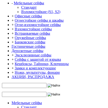
-
Мебельные сейфы
Стандарт
Взломостойкие (S1, S2)
+
Офисные сейфы
+
Огнестойкие сейфы и шкафы
+
Огне-взломостойкие сейфы
+
Взломостойкие сейфы
+
Встраиваемые сейфы
+
Оружейные сейфы
+
Банковские сейфы
Гостиничные сейфы
Депозитные сейфы
+
Эксклюзивные сейфы
+
Сейфы с защитой от взрыва
+
Кешбоксы, Тайники, Ключницы
+
Замки и комплектующие
+
Ножи, мультитулы, фонари
АКЦИИ, РАСПРОДАЖА
Мебельные сейфы
Стандарт