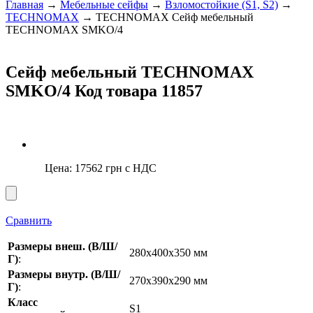
Главная
→
Мебельные сейфы
→
Взломостойкие (S1, S2)
→
TECHNOMAX
→ TECHNOMAX Сейф мебельный
TECHNOMAX SMKO/4
Сейф мебельный TECHNOMAX
SMKO/4
Код товара 11857
Цена:
17562
грн с НДС
Сравнить
Размеры внеш. (В/Ш/
280x400x350 мм
Г)
:
Размеры внутр. (В/Ш/
270x390x290 мм
Г)
:
Класс
S1