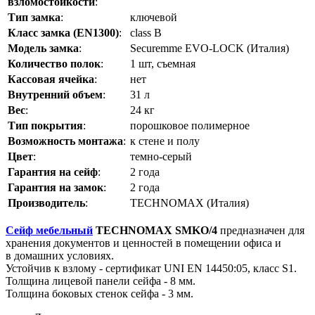
взломостойкости
:
Тип замка
:
ключевой
Класс замка (EN1300)
:
class B
Модель замка
:
Securemme EVO-LOCK (Италия)
Количество полок
:
1 шт, съемная
Кассовая ячейка
:
нет
Внутренний объем
:
31 л
Вес
:
24 кг
Тип покрытия
:
порошковое полимерное
Возможность монтажа
:
к стене и полу
Цвет
:
темно-серый
Гарантия на сейф
:
2 года
Гарантия на замок
:
2 года
Производитель
:
TECHNOMAX (Италия)
Сейф мебельный
TECHNOMAX SMKO/4
предназначен для
хранения документов и ценностей в помещении офиса и
в домашних условиях.
Устойчив к взлому - cертификат UNI EN 14450:05, класс S1.
Толщина лицевой панели сейфа - 8 мм.
Толщина боковых стенок сейфа - 3 мм.