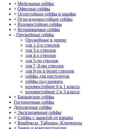
+
Мебельные сейфы
+
Офисные сейфы
+
Огнестойкие сейфы и шкафы
+
Огне-взломостойкие сейфы
+
Взломостойкие сейфы
+
Встраиваемые сейфы
-
Оружейные сейфы
Оружейные в дереве
для 1-2-х стволов
для 3-х стволов
для 4-х стволов
для 5-ти стволов
для 7, 8-ми стволов
для 9-ти и более стволов
сейфы для пистолетов
сейфы под кровать
взломостойкие 0 и 1 класса
взломостойкие 2 и 3 класса
+
Банковские сейфы
Гостиничные сейфы
Депозитные сейфы
+
Эксклюзивные сейфы
+
Сейфы с защитой от взрыва
+
Кешбоксы, Тайники, Ключницы
+
Замки и комплектующие