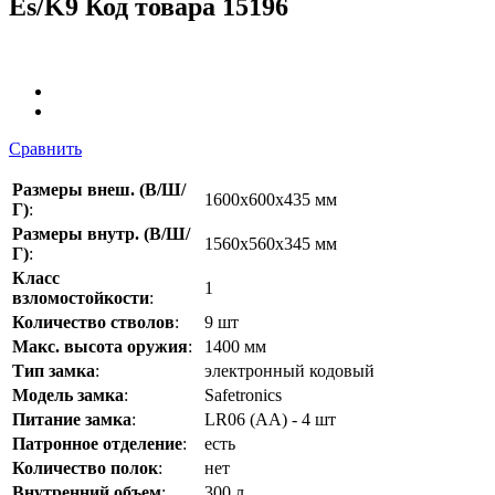
Es/K9
Код товара 15196
Сравнить
Размеры внеш. (В/Ш/
1600х600х435 мм
Г)
:
Размеры внутр. (В/Ш/
1560x560x345 мм
Г)
:
Класс
1
взломостойкости
:
Количество стволов
:
9 шт
Макс. высота оружия
:
1400 мм
Тип замка
:
электронный кодовый
Модель замка
:
Safetronics
Питание замка
:
LR06 (AA) - 4 шт
Патронное отделение
:
есть
Количество полок
:
нет
Внутренний объем
:
300 л