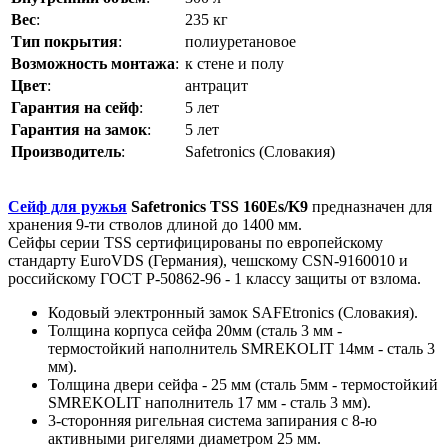
Вес
:
235 кг
Тип покрытия
:
полиуретановое
Возможность монтажа
:
к стене и полу
Цвет
:
антрацит
Гарантия на сейф
:
5 лет
Гарантия на замок
:
5 лет
Производитель
:
Safetronics (Словакия)
Сейф для ружья
Safetronics TSS 160Es/K9
предназначен для
хранения 9-ти стволов длиной до 1400 мм.
Сейфы серии TSS сертифицированы по европейскому
стандарту EuroVDS (Германия), чешскому CSN-9160010 и
российскому ГОСТ Р-50862-96 - 1 классу защиты от взлома.
Кодовый электронный замок SAFEtronics (Словакия).
Толщина корпуса сейфа 20мм (сталь 3 мм -
термостойкий наполнитель SMREKOLIT 14мм - сталь 3
мм).
Толщина двери сейфа - 25 мм (сталь 5мм - термостойкий
SMREKOLIT наполнитель 17 мм - сталь 3 мм).
3-сторонняя ригельная система запирания с 8-ю
активными ригелями диаметром 25 мм.