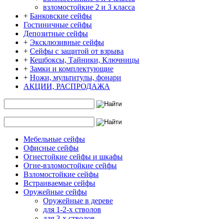
взломостойкие 2 и 3 класса
+
Банковские сейфы
Гостиничные сейфы
Депозитные сейфы
+
Эксклюзивные сейфы
+
Сейфы с защитой от взрыва
+
Кешбоксы, Тайники, Ключницы
+
Замки и комплектующие
+
Ножи, мультитулы, фонари
АКЦИИ, РАСПРОДАЖА
Мебельные сейфы
Офисные сейфы
Огнестойкие сейфы и шкафы
Огне-взломостойкие сейфы
Взломостойкие сейфы
Встраиваемые сейфы
Оружейные сейфы
Оружейные в дереве
для 1-2-х стволов
для 3-х стволов