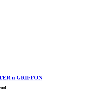
NTER и GRIFFON
ено!