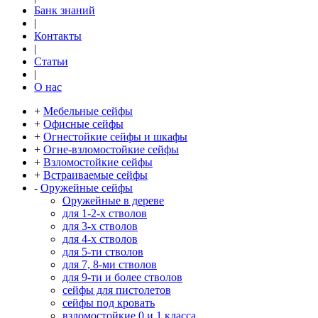
Банк знаний
|
Контакты
|
Статьи
|
О нас
+
Мебельные сейфы
+
Офисные сейфы
+
Огнестойкие сейфы и шкафы
+
Огне-взломостойкие сейфы
+
Взломостойкие сейфы
+
Встраиваемые сейфы
-
Оружейные сейфы
Оружейные в дереве
для 1-2-х стволов
для 3-х стволов
для 4-х стволов
для 5-ти стволов
для 7, 8-ми стволов
для 9-ти и более стволов
сейфы для пистолетов
сейфы под кровать
взломостойкие 0 и 1 класса