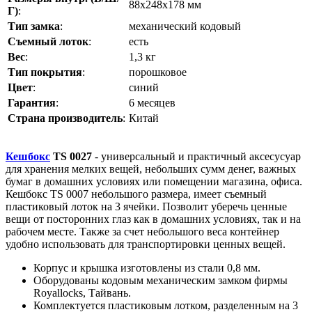
88х248х178 мм
Г)
:
Тип замка
:
механический кодовый
Cъемный лоток
:
есть
Вес
:
1,3 кг
Тип покрытия
:
порошковое
Цвет
:
синий
Гарантия
:
6 месяцев
Страна производитель
:
Китай
Кешбокс
TS 0027
- универсальный и практичный аксесусуар
для хранения мелких вещей, небольших сумм денег, важных
бумаг в домашних условиях или помещении магазина, офиса.
Кешбокс TS 0007 небольшого размера, имеет с
ъемный
пластиковый лоток на 3 ячейки.
Позволит уберечь ценные
вещи от посторонних глаз как в домашних условиях, так и на
рабочем месте. Также за счет небольшого веса контейнер
удобно использовать для транспортировки ценных вещей.
Корпус и крышка изготовлены из стали 0,8 мм.
Оборудованы кодовым механическим замком фирмы
Royallocks, Тайвань.
Комплектуется пластиковым лотком, разделенным на 3