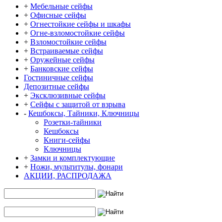
+
Мебельные сейфы
+
Офисные сейфы
+
Огнестойкие сейфы и шкафы
+
Огне-взломостойкие сейфы
+
Взломостойкие сейфы
+
Встраиваемые сейфы
+
Оружейные сейфы
+
Банковские сейфы
Гостиничные сейфы
Депозитные сейфы
+
Эксклюзивные сейфы
+
Сейфы с защитой от взрыва
-
Кешбоксы, Тайники, Ключницы
Розетки-тайники
Кешбоксы
Книги-сейфы
Ключницы
+
Замки и комплектующие
+
Ножи, мультитулы, фонари
АКЦИИ, РАСПРОДАЖА