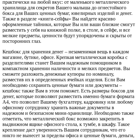
практически на любой вкус: от маленького металлического
хранилища для секретов Вашего малыша до огнестойкого
бокса для Ваших ценных бумаг, ювелирных изделий и денег.
Также в разделе «книги-сейфы» Вы найдете красиво
оформленные тайники, которые Вы или ваши близкие смогут
разместить у себя на книжной полке, в столе, в сейфе, и все
мелкие предметы, ценности будут упорядочены и скрыты от
посторонних глаз.
Кешбокс для хранения денег – незаменимая вещь в каждом
магазине, бутике, офисе. Крепкая металлическая коробка с
разделителями станет Вашим надежным помощником в
компактном хранении наличности и мелких предметов. Вы
сможете разложить денежные купюры по номиналу,
разместив их в определенных ячейках изделия. Если Вам
необходимо сохранить ценные бумаги или документы –
кешбокс также Вам в этом поможет. Есть размеры боксов для
денег, которые позволяют разместить именно бумаги формата
А4, что позволит Вашему бухгалтеру, кадровику или любому
офисному сотруднику хранить важные документы в
надежном и безопасном мини-хранилище. Необходимо также
отметить, что металлический бокс возможно закрепить в
выдвижном ящике офисного стола, к тумбе, в шкафу. Такое
крепление даст уверенность Вашим сотрудникам, что его
никто не вынесет за пределы офиса и ценные бумаги, деньги,