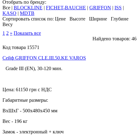
Отобрать по бренду:
Все
|
BLOCKLINE
|
FICHET-BAUCHE
|
GRIFFON
|
ISS
|
KASO
|
MDTB
Сортировать список по:
Цене
Высоте
Ширине
Глубине
Весу
1
2
»
Показать все
Найдено товаров: 46
Код товара 15571
Cейф GRIFFON CLE.III.50.KE VAROS
Grade III (EN), 30-120 мин.
Цена:
61150
грн с НДС
Габаритные размеры:
ВхШхГ - 500x480x450 мм
Вес - 196 кг
Замок - электронный + ключ