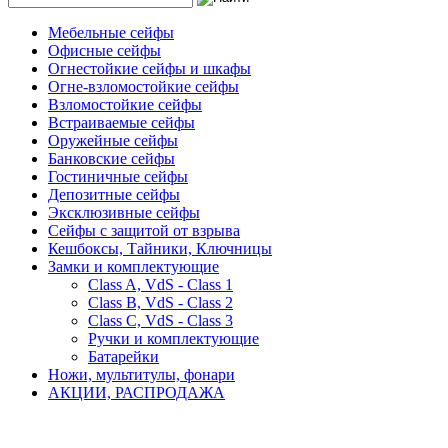
Мебельные сейфы
Офисные сейфы
Огнестойкие сейфы и шкафы
Огне-взломостойкие сейфы
Взломостойкие сейфы
Встраиваемые сейфы
Оружейные сейфы
Банковские сейфы
Гостиничные сейфы
Депозитные сейфы
Эксклюзивные сейфы
Сейфы с защитой от взрыва
Кешбоксы, Тайники, Ключницы
Замки и комплектующие
Class A, VdS - Class 1
Class B, VdS - Class 2
Class С, VdS - Class 3
Ручки и комплектующие
Батарейки
Ножи, мультитулы, фонари
АКЦИИ, РАСПРОДАЖА