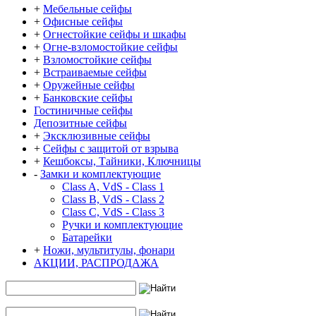
+
Мебельные сейфы
+
Офисные сейфы
+
Огнестойкие сейфы и шкафы
+
Огне-взломостойкие сейфы
+
Взломостойкие сейфы
+
Встраиваемые сейфы
+
Оружейные сейфы
+
Банковские сейфы
Гостиничные сейфы
Депозитные сейфы
+
Эксклюзивные сейфы
+
Сейфы с защитой от взрыва
+
Кешбоксы, Тайники, Ключницы
-
Замки и комплектующие
Class A, VdS - Class 1
Class B, VdS - Class 2
Class С, VdS - Class 3
Ручки и комплектующие
Батарейки
+
Ножи, мультитулы, фонари
АКЦИИ, РАСПРОДАЖА