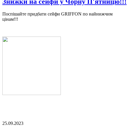
Знижки на сейфи у Чорну П'ятницю!!!
Поспішайте придбати сейфи GRIFFON по найнижчим
цінам!!!
25.09.2023