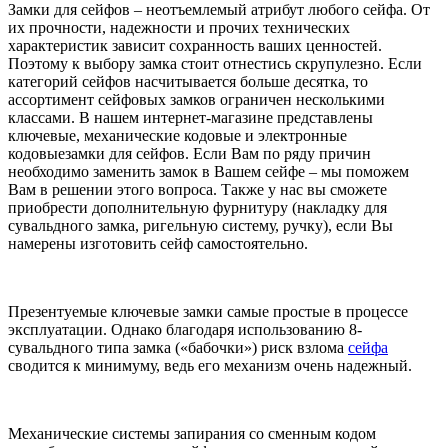
Замки для сейфов
– неотъемлемый атрибут любого сейфа. От
их прочности, надежности и прочих технических
характеристик зависит сохранность ваших ценностей.
Поэтому к выбору замка стоит отнестись скрупулезно. Если
категорий сейфов насчитывается больше десятка, то
ассортимент сейфовых замков ограничен несколькими
классами. В нашем интернет-магазин
е представлены
ключевые, механические кодовые и электронные
кодовые
замки для сейфов.
Если Вам по ряду причин
необходимо заменить замок в Вашем сейфе – мы поможем
Вам в решении этого вопроса. Также у нас вы сможете
приобрести дополнительную фурнитуру (накладку для
сувальдного замка, ригельную систему, ручку), если Вы
намерены изготовить сейф самостоятельно.
Презентуемые ключевые замки самые простые в процессе
эксплуатации. Однако благодаря использованию 8-
сувальдного типа замка («бабочки») риск взлома
сейфа
сводится к минимуму, ведь его механизм очень надежный.
Механические системы запирания со сменным кодом