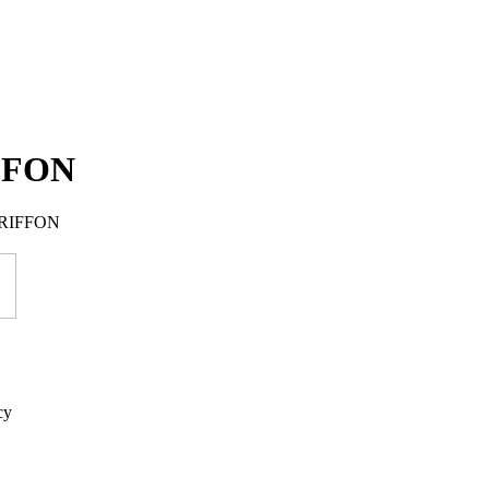
IFFON
RIFFON
су