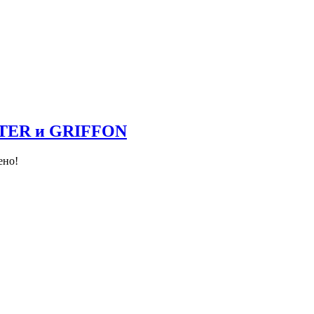
NTER и GRIFFON
ено!