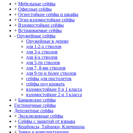
+
Мебельные сейфы
+
Офисные сейфы
+
Огнестойкие сейфы и шкафы
+
Огне-взломостойкие сейфы
+
Взломостойкие сейфы
+
Встраиваемые сейфы
-
Оружейные сейфы
Оружейные в дереве
для 1-2-х стволов
для 3-х стволов
для 4-х стволов
для 5-ти стволов
для 7, 8-ми стволов
для 9-ти и более стволов
сейфы для пистолетов
сейфы под кровать
взломостойкие 0 и 1 класса
взломостойкие 2 и 3 класса
+
Банковские сейфы
Гостиничные сейфы
Депозитные сейфы
+
Эксклюзивные сейфы
+
Сейфы с защитой от взрыва
+
Кешбоксы, Тайники, Ключницы
+
Замки и комплектующие