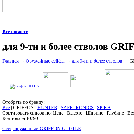
Все новости
для 9-ти и более стволов GR
Главная
→
Оружейные сейфы
→
для 9-ти и более стволов
→ G
Отобрать по бренду:
Все
|
GRIFFON
|
HUNTER
|
SAFETRONICS
|
SPIKA
Сортировать список по:
Цене
Высоте
Ширине
Глубине
Ве
Код товара 10790
Сейф оружейный GRIFFON G.160.LE