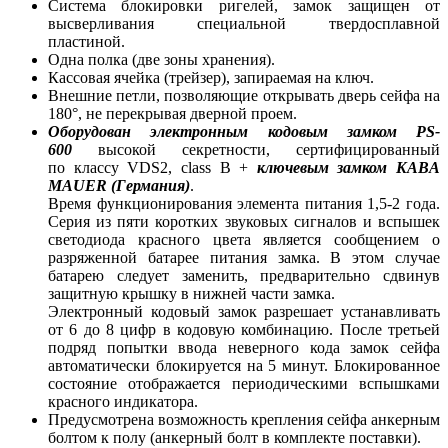
Система блокировки ригелей, замок защищен от
высверливания специальной твердосплавной
пластиной.
Одна полка (две зоны хранения).
Кассовая ячейка (трейзер), запираемая на ключ.
Внешние петли, позволяющие открывать дверь сейфа на
180°, не перекрывая дверной проем.
Оборудован электронным кодовым замком PS-
600
высокой секретности, сертифицированный
по классу VDS2, class B +
ключевым замком KABA
MAUER (Германия)
.
Время
функционирования элемента питания 1,5-2 года.
Cерия из пяти коротких звуковых сигналов и вспышек
светодиода красного цвета является сообщением о
разряженной батарее питания замка. В этом случае
батарею следует заменить, предварительно сдвинув
защитную крышку в нижней части замка.
Электронный кодовый замок разрешает устанавливать
от 6 до 8 цифр в кодовую комбинацию. После третьей
подряд попытки ввода неверного кода замок сейфа
автоматически блокируется на 5 минут. Блокированное
состояние отображается периодическими вспышками
красного индикатора.
Предусмотрена возможность крепления сейфа анкерным
болтом к полу (анкерный болт в комплекте поставки).