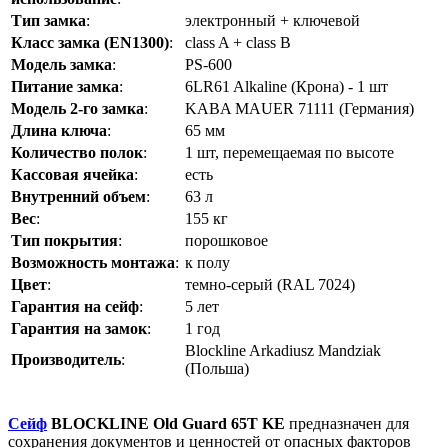
Тип замка
:
электронный + ключевой
Класс замка (EN1300)
:
class A + class B
Модель замка
:
PS-600
Питание замка
:
6LR61 Alkaline (Крона) - 1 шт
Модель 2-го замка
:
KABA MAUER 71111 (Германия)
Длина ключа
:
65 мм
Количество полок
:
1 шт, перемещаемая по высоте
Кассовая ячейка
:
есть
Внутренний объем
:
63 л
Вес
:
155 кг
Тип покрытия
:
порошковое
Возможность монтажа
:
к полу
Цвет
:
темно-серый (RAL 7024)
Гарантия на сейф
:
5 лет
Гарантия на замок
:
1 год
Blockline Arkadiusz Mandziak
Производитель
:
(Польша)
Сейф
B
LOCKLINE Old Guard 65T KE
предназначен для
сохранения документов и ценностей от опасных факторов