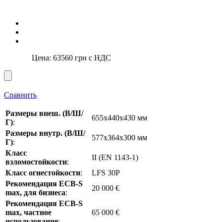
Цена:
63560
грн с НДС
Сравнить
Размеры внеш. (В/Ш/
655x440x430 мм
Г)
:
Размеры внутр. (В/Ш/
577x364x300 мм
Г)
:
Класс
II (EN 1143-1)
взломостойкости
:
Класс огнестойкости
:
LFS 30P
Рекомендация ECB-S
20 000 €
max, для бизнеса
:
Рекомендация ECB-S
max, частное
65 000 €
использование
: